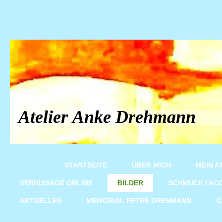
Atelier Anke Drehmann
STARTSEITE
ÜBER MICH
MEIN A
VERNISSAGE ONLINE
BILDER
SCHMUCK / AC
AKTUELLES
MEMORIAL PETER DREHMANN
G