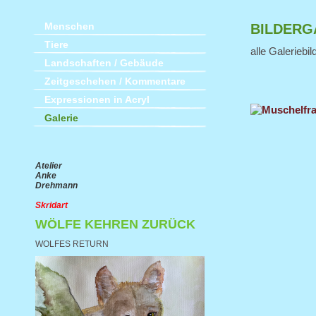
Menschen
BILDERG
Tiere
alle Galeriebi
Landschaften / Gebäude
Zeitgeschehen / Kommentare
Expressionen in Acryl
Galerie
Atelier
Anke
Drehmann
Skridart
WÖLFE KEHREN ZURÜCK
WOLFES RETURN